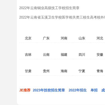
2022年云南铜业高级技工学校招生简章
2022年云南省玉溪卫生学校医学相关类三校生高考校
北京
广东
河南
山东
河北
北京
天津
上海
广州
深圳
湛江
郑州
洛阳
焦作
济南
青岛
济宁
张家口
保定
吉林
云南
福建
四川
安徽
重庆
台湾
香港
茂名
佛山
东莞
新乡
南阳
安阳
淄博
潍坊
烟台
衡水
沧州
澳门
珠海
惠州
中山
许昌
开封
平顶山
威海
泰安
临沂
邯郸
邢台
长春
吉林市
四平
昆明
红河
曲靖
泉州
福州
厦门
成都
绵阳
南充
合肥
淮南
汕头
江门
韶关
驻马店
鹤壁
濮阳
枣庄
东营
日照
唐山
承德
甘肃
贵州
海南
宁夏
青海
通化
松原
延边
玉溪
昭通
临沧
三明
南平
莆田
攀枝花
宜宾
广元
淮北
马鞍山
潮州
清远
揭阳
漯河
三门峡
商丘
莱芜
德州
聊城
白山
白城
辽源
思茅
大理
文山
宁德
龙岩
漳州
达州
乐山
德阳
芜湖
巢湖
兰州
嘉峪关
武威
贵阳
遵义
六盘水
海口
三亚
五指山
银川
石嘴山
吴忠
西宁
海东
梅州
阳江
河源
信阳
周口
滨州
菏泽
丽江
保山
楚雄
遂宁
自贡
泸州
亳州
蚌埠
张掖
天水
陇南
黔东南
毕节
铜仁
琼海
儋州
文昌
固原
黄南
果洛
JE推荐
2023年技校招生简章
肇庆
汕尾
云浮
2022年招生
单招
成
西双版纳
德宏
怒江
内江
眉山
广安
安庆
黄山
定西
平凉
庆阳
安顺
黔西南
黔南
万宁
东方
定安
海西
共和
迪庆
雅安
巴中
资阳
池州
宣城
酒泉
金昌
白银
屯昌
澄迈
临高
贵德
兴海