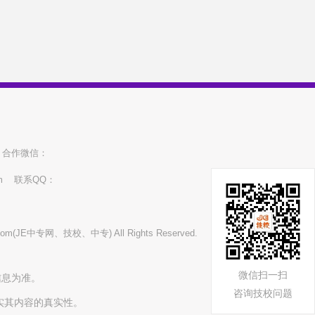
面向初中生
面向三校生
高考
中考
面向高中生
音乐
高职扩招
中技
高职
大专
本科
专升本
高升本
高升专
专本连读
中专大专连读
同等学力
双学历
中职升本
硕士
博士
中职升高职
本硕连读
合作微信：
m
联系QQ：
本博连读
考前辅导班
推荐生
招生问答
联系方式
免学费
五年制
考试大纲
d.com(JE中专网、技校、中专) All Rights Reserved.
准考证
报名
通知书
成绩查询
录取分数线
政审
初审结果
复试
微信扫一扫
信息为准。
咨询技校问题
面试
录取情况
调剂
暑假
实其内容的真实性。