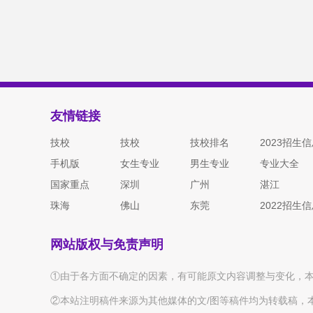
阿坝
甘孜
凉山
临夏
甘南
白沙
昌江黎族自治县
乐东
海南藏族
陵水
保亭
琼中
西沙
南沙
中沙
友情链接
技校
技校
技校排名
2023招生
手机版
女生专业
男生专业
专业大全
国家重点
深圳
广州
湛江
珠海
佛山
东莞
2022招生
网站版权与免责声明
①由于各方面不确定的因素，有可能原文内容调整与变化，
②本站注明稿件来源为其他媒体的文/图等稿件均为转载稿，