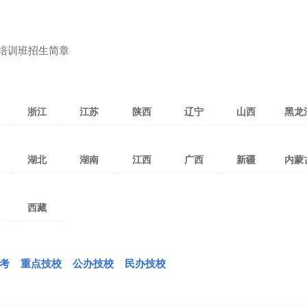
外培训班招生简章
浙江
江苏
陕西
辽宁
山西
黑龙
石家庄
杭州
宁波
嘉兴
苏州
南京
常州
西安
咸阳
渭南
沈阳
大连
锦州
太原
吕梁
大同
哈尔滨
大
湖北
湖南
江西
广西
新疆
内蒙
廊坊
温州
金华
台州
无锡
徐州
南通
宝鸡
延安
汉中
本溪
铁岭
鞍山
晋中
阳泉
忻州
佳木斯
齐齐
秦皇岛
绍兴
湖州
舟山
盐城
镇江
连云港
安康
榆林
商洛
阜新
葫芦岛
辽阳
临汾
运城
晋城
黑河
牡
阜阳
武汉
宜昌
十堰
长沙
衡阳
郴州
南昌
赣州
九江
南宁
桂林
柳州
乌鲁木齐
克拉玛依
塔城
呼和浩特
呼伦
丽水
衢州
泰州
淮安
扬州
铜川
朝阳
抚顺
丹东
长治
朔州
双鸭山
伊
西藏
宿州
黄冈
孝感
襄阳
邵阳
常德
株洲
宜春
吉安
萍乡
梧州
河池
贵港
哈密
吐鲁番
阿勒泰
赤峰
包
宿迁
营口
盘锦
大兴安岭
滁州
荆州
黄石
随州
永州
怀化
岳阳
上饶
鹰潭
景德镇
玉林
百色
防城港
巴音郭楞
昌吉
博尔塔拉
巴彦淖尔盟
乌兰
海北
拉萨
昌都
山南
铜陵
鄂州
荆门
咸宁
益阳
湘潭
张家界
新余
抚州
钦州
北海
贺州
阿克苏
克孜勒苏
喀什
乌海
锡林
玉树
日喀则
那曲
阿里
考
重点技校
公办技校
民办技校
六安
恩施
仙桃
潜江
娄底
湘西
来宾
崇左
和田
伊犁
石河子
同德
林芝
天门
神农架林
阿拉尔
图木舒克
五家渠
贵南