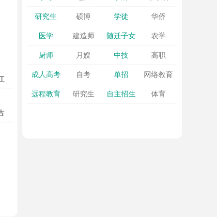
研究生
硕博
学徒
华侨
医学
建造师
随迁子女
农学
厨师
月嫂
中技
高职
成人高考
自考
单招
网络教育
江
远程教育
研究生
自主招生
体育
庆
鸡西
分类招生考试
保送生
少数民族
提前批
古
哈尔
绥化
丹江
鹤岗
港澳台
校企合作
综合评价
中外联合
贝尔
通辽
春
七台河
头
鄂尔多斯
学业水平
艺术类
航空高铁
计算机
察布盟
兴安盟
汽车
师范
联考
特长生
郭勒盟
阿拉善盟
在职
三支一扶
留学
专项
农村计划
插班
医学
免试