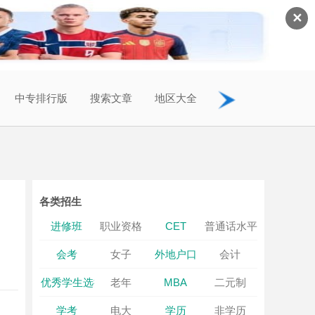
✕
中专排行版
搜索文章
地区大全
各类招生
进修班
职业资格
CET
普通话水平
会考
女子
外地户口
会计
优秀学生选拔
老年
MBA
二元制
学考
电大
学历
非学历