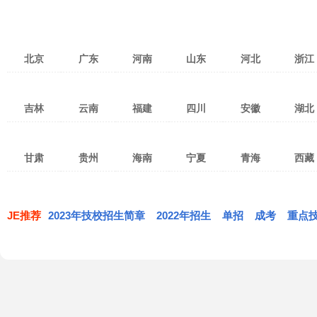
北京
广东
河南
山东
河北
浙江
北京
天津
上海
广州
深圳
湛江
郑州
洛阳
焦作
济南
青岛
济宁
张家口
保定
石家庄
杭州
宁
吉林
云南
福建
四川
安徽
湖北
重庆
台湾
香港
茂名
佛山
东莞
新乡
南阳
安阳
淄博
潍坊
烟台
衡水
沧州
廊坊
温州
金
澳门
珠海
惠州
中山
许昌
开封
平顶山
威海
泰安
临沂
邯郸
邢台
秦皇岛
绍兴
湖
长春
吉林市
四平
昆明
红河
曲靖
泉州
福州
厦门
成都
绵阳
南充
合肥
淮南
阜阳
武汉
宜
汕头
江门
韶关
驻马店
鹤壁
濮阳
枣庄
东营
日照
唐山
承德
丽水
衢
甘肃
贵州
海南
宁夏
青海
西藏
通化
松原
延边
玉溪
昭通
临沧
三明
南平
莆田
攀枝花
宜宾
广元
淮北
马鞍山
宿州
黄冈
孝
潮州
清远
揭阳
漯河
三门峡
商丘
莱芜
德州
聊城
白山
白城
辽源
思茅
大理
文山
宁德
龙岩
漳州
达州
乐山
德阳
芜湖
巢湖
滁州
荆州
黄
兰州
嘉峪关
武威
贵阳
遵义
六盘水
海口
三亚
五指山
银川
石嘴山
吴忠
西宁
海东
海北
拉萨
昌
梅州
阳江
河源
信阳
周口
滨州
菏泽
丽江
保山
楚雄
遂宁
自贡
泸州
亳州
蚌埠
铜陵
鄂州
荆
张掖
天水
陇南
黔东南
毕节
铜仁
琼海
儋州
文昌
固原
黄南
果洛
玉树
日喀则
那
JE推荐
2023年技校招生简章
肇庆
汕尾
云浮
2022年招生
单招
成考
重点
西双版纳
德宏
怒江
内江
眉山
广安
安庆
黄山
六安
恩施
仙
定西
平凉
庆阳
安顺
黔西南
黔南
万宁
东方
定安
海西
共和
同德
林芝
迪庆
雅安
巴中
资阳
池州
宣城
天门
神农架
酒泉
金昌
白银
屯昌
澄迈
临高
贵德
兴海
贵南
阿坝
甘孜
凉山
临夏
甘南
白沙
昌江黎族自治县
乐东
海南藏族
陵水
保亭
琼中
西沙
南沙
中沙