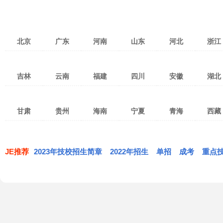
北京
广东
河南
山东
河北
浙江
北京
天津
上海
广州
深圳
湛江
郑州
洛阳
焦作
济南
青岛
济宁
张家口
保定
石家庄
杭州
宁
吉林
云南
福建
四川
安徽
湖北
重庆
台湾
香港
茂名
佛山
东莞
新乡
南阳
安阳
淄博
潍坊
烟台
衡水
沧州
廊坊
温州
金
澳门
珠海
惠州
中山
许昌
开封
平顶山
威海
泰安
临沂
邯郸
邢台
秦皇岛
绍兴
湖
长春
吉林市
四平
昆明
红河
曲靖
泉州
福州
厦门
成都
绵阳
南充
合肥
淮南
阜阳
武汉
宜
汕头
江门
韶关
驻马店
鹤壁
濮阳
枣庄
东营
日照
唐山
承德
丽水
衢
甘肃
贵州
海南
宁夏
青海
西藏
通化
松原
延边
玉溪
昭通
临沧
三明
南平
莆田
攀枝花
宜宾
广元
淮北
马鞍山
宿州
黄冈
孝
潮州
清远
揭阳
漯河
三门峡
商丘
莱芜
德州
聊城
白山
白城
辽源
思茅
大理
文山
宁德
龙岩
漳州
达州
乐山
德阳
芜湖
巢湖
滁州
荆州
黄
兰州
嘉峪关
武威
贵阳
遵义
六盘水
海口
三亚
五指山
银川
石嘴山
吴忠
西宁
海东
海北
拉萨
昌
梅州
阳江
河源
信阳
周口
滨州
菏泽
丽江
保山
楚雄
遂宁
自贡
泸州
亳州
蚌埠
铜陵
鄂州
荆
张掖
天水
陇南
黔东南
毕节
铜仁
琼海
儋州
文昌
固原
黄南
果洛
玉树
日喀则
那
JE推荐
2023年技校招生简章
肇庆
汕尾
云浮
2022年招生
单招
成考
重点
西双版纳
德宏
怒江
内江
眉山
广安
安庆
黄山
六安
恩施
仙
定西
平凉
庆阳
安顺
黔西南
黔南
万宁
东方
定安
海西
共和
同德
林芝
迪庆
雅安
巴中
资阳
池州
宣城
天门
神农架
酒泉
金昌
白银
屯昌
澄迈
临高
贵德
兴海
贵南
阿坝
甘孜
凉山
临夏
甘南
白沙
昌江黎族自治县
乐东
海南藏族
陵水
保亭
琼中
西沙
南沙
中沙