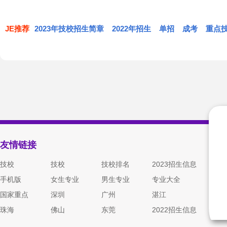
白山
白城
辽源
思茅
大理
文山
宁德
龙岩
漳州
达州
乐山
德阳
芜湖
巢湖
滁州
荆州
黄
兰州
嘉峪关
武威
贵阳
遵义
六盘水
海口
三亚
五指山
银川
石嘴山
吴忠
西宁
海东
海北
拉萨
昌
梅州
阳江
河源
信阳
周口
滨州
菏泽
丽江
保山
楚雄
遂宁
自贡
泸州
亳州
蚌埠
铜陵
鄂州
荆
张掖
天水
陇南
黔东南
毕节
铜仁
琼海
儋州
文昌
固原
黄南
果洛
玉树
日喀则
那
JE推荐
2023年技校招生简章
肇庆
汕尾
云浮
2022年招生
单招
成考
重点
西双版纳
德宏
怒江
内江
眉山
广安
安庆
黄山
六安
恩施
仙
定西
平凉
庆阳
安顺
黔西南
黔南
万宁
东方
定安
海西
共和
同德
林芝
迪庆
雅安
巴中
资阳
池州
宣城
天门
神农架
酒泉
金昌
白银
屯昌
澄迈
临高
贵德
兴海
贵南
阿坝
甘孜
凉山
临夏
甘南
白沙
昌江黎族自治县
乐东
海南藏族
陵水
保亭
琼中
西沙
南沙
中沙
友情链接
技校
技校
技校排名
2023招生信息
手机版
女生专业
男生专业
专业大全
国家重点
深圳
广州
湛江
珠海
佛山
东莞
2022招生信息