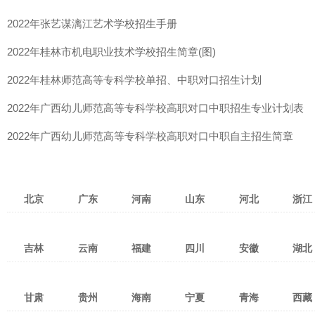
2022年张艺谋漓江艺术学校招生手册
2022年桂林市机电职业技术学校招生简章(图)
2022年桂林师范高等专科学校单招、中职对口招生计划
2022年广西幼儿师范高等专科学校高职对口中职招生专业计划表
2022年广西幼儿师范高等专科学校高职对口中职自主招生简章
北京
广东
河南
山东
河北
浙江
北京
天津
上海
广州
深圳
湛江
郑州
洛阳
焦作
济南
青岛
济宁
张家口
保定
石家庄
杭州
宁
吉林
云南
福建
四川
安徽
湖北
重庆
台湾
香港
茂名
佛山
东莞
新乡
南阳
安阳
淄博
潍坊
烟台
衡水
沧州
廊坊
温州
金
澳门
珠海
惠州
中山
许昌
开封
平顶山
威海
泰安
临沂
邯郸
邢台
秦皇岛
绍兴
湖
长春
吉林市
四平
昆明
红河
曲靖
泉州
福州
厦门
成都
绵阳
南充
合肥
淮南
阜阳
武汉
宜
汕头
江门
韶关
驻马店
鹤壁
濮阳
枣庄
东营
日照
唐山
承德
丽水
衢
甘肃
贵州
海南
宁夏
青海
西藏
通化
松原
延边
玉溪
昭通
临沧
三明
南平
莆田
攀枝花
宜宾
广元
淮北
马鞍山
宿州
黄冈
孝
潮州
清远
揭阳
漯河
三门峡
商丘
莱芜
德州
聊城