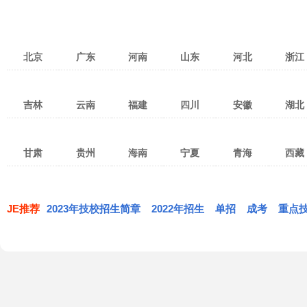
北京
广东
河南
山东
河北
浙江
北京
天津
上海
广州
深圳
湛江
郑州
洛阳
焦作
济南
青岛
济宁
张家口
保定
石家庄
杭州
宁
吉林
云南
福建
四川
安徽
湖北
重庆
台湾
香港
茂名
佛山
东莞
新乡
南阳
安阳
淄博
潍坊
烟台
衡水
沧州
廊坊
温州
金
澳门
珠海
惠州
中山
许昌
开封
平顶山
威海
泰安
临沂
邯郸
邢台
秦皇岛
绍兴
湖
长春
吉林市
四平
昆明
红河
曲靖
泉州
福州
厦门
成都
绵阳
南充
合肥
淮南
阜阳
武汉
宜
汕头
江门
韶关
驻马店
鹤壁
濮阳
枣庄
东营
日照
唐山
承德
丽水
衢
甘肃
贵州
海南
宁夏
青海
西藏
通化
松原
延边
玉溪
昭通
临沧
三明
南平
莆田
攀枝花
宜宾
广元
淮北
马鞍山
宿州
黄冈
孝
潮州
清远
揭阳
漯河
三门峡
商丘
莱芜
德州
聊城
白山
白城
辽源
思茅
大理
文山
宁德
龙岩
漳州
达州
乐山
德阳
芜湖
巢湖
滁州
荆州
黄
兰州
嘉峪关
武威
贵阳
遵义
六盘水
海口
三亚
五指山
银川
石嘴山
吴忠
西宁
海东
海北
拉萨
昌
梅州
阳江
河源
信阳
周口
滨州
菏泽
丽江
保山
楚雄
遂宁
自贡
泸州
亳州
蚌埠
铜陵
鄂州
荆
张掖
天水
陇南
黔东南
毕节
铜仁
琼海
儋州
文昌
固原
黄南
果洛
玉树
日喀则
那
JE推荐
2023年技校招生简章
肇庆
汕尾
云浮
2022年招生
单招
成考
重点
西双版纳
德宏
怒江
内江
眉山
广安
安庆
黄山
六安
恩施
仙
定西
平凉
庆阳
安顺
黔西南
黔南
万宁
东方
定安
海西
共和
同德
林芝
迪庆
雅安
巴中
资阳
池州
宣城
天门
神农架
酒泉
金昌
白银
屯昌
澄迈
临高
贵德
兴海
贵南
阿坝
甘孜
凉山
临夏
甘南
白沙
昌江黎族自治县
乐东
海南藏族
陵水
保亭
琼中
西沙
南沙
中沙