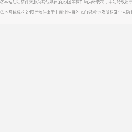
②本站注明稿件来源为其他媒体的文/图等稿件均为转载稿，本站转载出
③本网转载的文/图等稿件出于非商业性目的,如转载稿涉及版权及个人隐私等