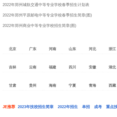
2022年郑州城轨交通中等专业学校春季招生计划表
2022年郑州平原邮电中等专业学校春季招生简章(图)
2022年郑州商业中等专业学校招生简章(图)
北京
广东
河南
山东
河北
浙江
北京
天津
上海
广州
深圳
湛江
郑州
洛阳
焦作
济南
青岛
济宁
张家口
保定
石家庄
杭州
宁
吉林
云南
福建
四川
安徽
湖北
重庆
台湾
香港
茂名
佛山
东莞
新乡
南阳
安阳
淄博
潍坊
烟台
衡水
沧州
廊坊
温州
金
澳门
珠海
惠州
中山
许昌
开封
平顶山
威海
泰安
临沂
邯郸
邢台
秦皇岛
绍兴
湖
长春
吉林市
四平
昆明
红河
曲靖
泉州
福州
厦门
成都
绵阳
南充
合肥
淮南
阜阳
武汉
宜
汕头
江门
韶关
驻马店
鹤壁
濮阳
枣庄
东营
日照
唐山
承德
丽水
衢
甘肃
贵州
海南
宁夏
青海
西藏
通化
松原
延边
玉溪
昭通
临沧
三明
南平
莆田
攀枝花
宜宾
广元
淮北
马鞍山
宿州
黄冈
孝
潮州
清远
揭阳
漯河
三门峡
商丘
莱芜
德州
聊城
白山
白城
辽源
思茅
大理
文山
宁德
龙岩
漳州
达州
乐山
德阳
芜湖
巢湖
滁州
荆州
黄
兰州
嘉峪关
武威
贵阳
遵义
六盘水
海口
三亚
五指山
银川
石嘴山
吴忠
西宁
海东
海北
拉萨
昌
梅州
阳江
河源
信阳
周口
滨州
菏泽
丽江
保山
楚雄
遂宁
自贡
泸州
亳州
蚌埠
铜陵
鄂州
荆
张掖
天水
陇南
黔东南
毕节
铜仁
琼海
儋州
文昌
固原
黄南
果洛
玉树
日喀则
那
JE推荐
2023年技校招生简章
肇庆
汕尾
云浮
2022年招生
单招
成考
重点
西双版纳
德宏
怒江
内江
眉山
广安
安庆
黄山
六安
恩施
仙
定西
平凉
庆阳
安顺
黔西南
黔南
万宁
东方
定安
海西
共和
同德
林芝