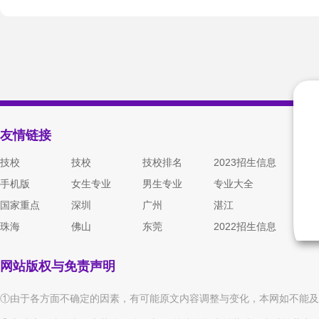
迪庆
雅安
巴中
资阳
池州
宣城
天门
神农架
酒泉
金昌
白银
屯昌
澄迈
临高
贵德
兴海
贵南
阿坝
甘孜
凉山
临夏
甘南
白沙
昌江黎族自治县
乐东
海南藏族
陵水
保亭
琼中
西沙
南沙
中沙
友情链接
技校
技校
技校排名
2023招生信息
手机版
女生专业
男生专业
专业大全
国家重点
深圳
广州
湛江
珠海
佛山
东莞
2022招生信息
网站版权与免责声明
①由于各方面不确定的因素，有可能原文内容调整与变化，本网如不能及