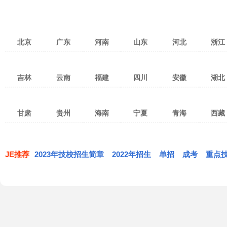
北京
广东
河南
山东
河北
浙江
北京
天津
上海
广州
深圳
湛江
郑州
洛阳
焦作
济南
青岛
济宁
张家口
保定
石家庄
杭州
宁
吉林
云南
福建
四川
安徽
湖北
重庆
台湾
香港
茂名
佛山
东莞
新乡
南阳
安阳
淄博
潍坊
烟台
衡水
沧州
廊坊
温州
金
澳门
珠海
惠州
中山
许昌
开封
平顶山
威海
泰安
临沂
邯郸
邢台
秦皇岛
绍兴
湖
长春
吉林市
四平
昆明
红河
曲靖
泉州
福州
厦门
成都
绵阳
南充
合肥
淮南
阜阳
武汉
宜
汕头
江门
韶关
驻马店
鹤壁
濮阳
枣庄
东营
日照
唐山
承德
丽水
衢
甘肃
贵州
海南
宁夏
青海
西藏
通化
松原
延边
玉溪
昭通
临沧
三明
南平
莆田
攀枝花
宜宾
广元
淮北
马鞍山
宿州
黄冈
孝
潮州
清远
揭阳
漯河
三门峡
商丘
莱芜
德州
聊城
白山
白城
辽源
思茅
大理
文山
宁德
龙岩
漳州
达州
乐山
德阳
芜湖
巢湖
滁州
荆州
黄
兰州
嘉峪关
武威
贵阳
遵义
六盘水
海口
三亚
五指山
银川
石嘴山
吴忠
西宁
海东
海北
拉萨
昌
梅州
阳江
河源
信阳
周口
滨州
菏泽
丽江
保山
楚雄
遂宁
自贡
泸州
亳州
蚌埠
铜陵
鄂州
荆
张掖
天水
陇南
黔东南
毕节
铜仁
琼海
儋州
文昌
固原
黄南
果洛
玉树
日喀则
那
JE推荐
2023年技校招生简章
肇庆
汕尾
云浮
2022年招生
单招
成考
重点
西双版纳
德宏
怒江
内江
眉山
广安
安庆
黄山
六安
恩施
仙
定西
平凉
庆阳
安顺
黔西南
黔南
万宁
东方
定安
海西
共和
同德
林芝
迪庆
雅安
巴中
资阳
池州
宣城
天门
神农架
酒泉
金昌
白银
屯昌
澄迈
临高
贵德
兴海
贵南
阿坝
甘孜
凉山
临夏
甘南
白沙
昌江黎族自治县
乐东
海南藏族
陵水
保亭
琼中
西沙
南沙
中沙