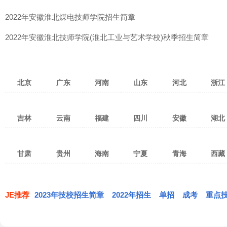
2022年安徽淮北煤电技师学院招生简章
2022年安徽淮北技师学院(淮北工业与艺术学校)秋季招生简章
北京
广东
河南
山东
河北
浙江
北京
天津
上海
广州
深圳
湛江
郑州
洛阳
焦作
济南
青岛
济宁
张家口
保定
石家庄
杭州
宁
吉林
云南
福建
四川
安徽
湖北
重庆
台湾
香港
茂名
佛山
东莞
新乡
南阳
安阳
淄博
潍坊
烟台
衡水
沧州
廊坊
温州
金
澳门
珠海
惠州
中山
许昌
开封
平顶山
威海
泰安
临沂
邯郸
邢台
秦皇岛
绍兴
湖
长春
吉林市
四平
昆明
红河
曲靖
泉州
福州
厦门
成都
绵阳
南充
合肥
淮南
阜阳
武汉
宜
汕头
江门
韶关
驻马店
鹤壁
濮阳
枣庄
东营
日照
唐山
承德
丽水
衢
甘肃
贵州
海南
宁夏
青海
西藏
通化
松原
延边
玉溪
昭通
临沧
三明
南平
莆田
攀枝花
宜宾
广元
淮北
马鞍山
宿州
黄冈
孝
潮州
清远
揭阳
漯河
三门峡
商丘
莱芜
德州
聊城
白山
白城
辽源
思茅
大理
文山
宁德
龙岩
漳州
达州
乐山
德阳
芜湖
巢湖
滁州
荆州
黄
兰州
嘉峪关
武威
贵阳
遵义
六盘水
海口
三亚
五指山
银川
石嘴山
吴忠
西宁
海东
海北
拉萨
昌
梅州
阳江
河源
信阳
周口
滨州
菏泽
丽江
保山
楚雄
遂宁
自贡
泸州
亳州
蚌埠
铜陵
鄂州
荆
张掖
天水
陇南
黔东南
毕节
铜仁
琼海
儋州
文昌
固原
黄南
果洛
玉树
日喀则
那
JE推荐
2023年技校招生简章
肇庆
汕尾
云浮
2022年招生
单招
成考
重点
西双版纳
德宏
怒江
内江
眉山
广安
安庆
黄山
六安
恩施
仙
定西
平凉
庆阳
安顺
黔西南
黔南
万宁
东方
定安
海西
共和
同德
林芝
迪庆
雅安
巴中
资阳
池州
宣城
天门
神农架
酒泉
金昌
白银
屯昌
澄迈
临高
贵德
兴海
贵南