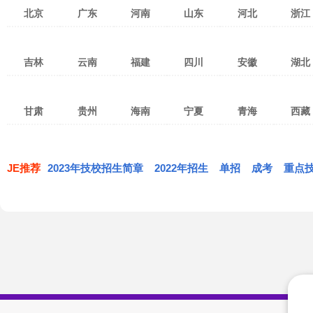
北京
广东
河南
山东
河北
浙江
北京
天津
上海
广州
深圳
湛江
郑州
洛阳
焦作
济南
青岛
济宁
张家口
保定
石家庄
杭州
宁
吉林
云南
福建
四川
安徽
湖北
重庆
台湾
香港
茂名
佛山
东莞
新乡
南阳
安阳
淄博
潍坊
烟台
衡水
沧州
廊坊
温州
金
澳门
珠海
惠州
中山
许昌
开封
平顶山
威海
泰安
临沂
邯郸
邢台
秦皇岛
绍兴
湖
长春
吉林市
四平
昆明
红河
曲靖
泉州
福州
厦门
成都
绵阳
南充
合肥
淮南
阜阳
武汉
宜
汕头
江门
韶关
驻马店
鹤壁
濮阳
枣庄
东营
日照
唐山
承德
丽水
衢
甘肃
贵州
海南
宁夏
青海
西藏
通化
松原
延边
玉溪
昭通
临沧
三明
南平
莆田
攀枝花
宜宾
广元
淮北
马鞍山
宿州
黄冈
孝
潮州
清远
揭阳
漯河
三门峡
商丘
莱芜
德州
聊城
白山
白城
辽源
思茅
大理
文山
宁德
龙岩
漳州
达州
乐山
德阳
芜湖
巢湖
滁州
荆州
黄
兰州
嘉峪关
武威
贵阳
遵义
六盘水
海口
三亚
五指山
银川
石嘴山
吴忠
西宁
海东
海北
拉萨
昌
梅州
阳江
河源
信阳
周口
滨州
菏泽
丽江
保山
楚雄
遂宁
自贡
泸州
亳州
蚌埠
铜陵
鄂州
荆
张掖
天水
陇南
黔东南
毕节
铜仁
琼海
儋州
文昌
固原
黄南
果洛
玉树
日喀则
那
JE推荐
2023年技校招生简章
肇庆
汕尾
云浮
2022年招生
单招
成考
重点
西双版纳
德宏
怒江
内江
眉山
广安
安庆
黄山
六安
恩施
仙
定西
平凉
庆阳
安顺
黔西南
黔南
万宁
东方
定安
海西
共和
同德
林芝
迪庆
雅安
巴中
资阳
池州
宣城
天门
神农架
酒泉
金昌
白银
屯昌
澄迈
临高
贵德
兴海
贵南
阿坝
甘孜
凉山
临夏
甘南
白沙
昌江黎族自治县
乐东
海南藏族
陵水
保亭
琼中
西沙
南沙
中沙