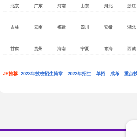
北京
广东
河南
山东
河北
浙江
北京
天津
上海
广州
深圳
湛江
郑州
洛阳
焦作
济南
青岛
济宁
张家口
保定
石家庄
杭州
宁
吉林
云南
福建
四川
安徽
湖北
重庆
台湾
香港
茂名
佛山
东莞
新乡
南阳
安阳
淄博
潍坊
烟台
衡水
沧州
廊坊
温州
金
澳门
珠海
惠州
中山
许昌
开封
平顶山
威海
泰安
临沂
邯郸
邢台
秦皇岛
绍兴
湖
长春
吉林市
四平
昆明
红河
曲靖
泉州
福州
厦门
成都
绵阳
南充
合肥
淮南
阜阳
武汉
宜
汕头
江门
韶关
驻马店
鹤壁
濮阳
枣庄
东营
日照
唐山
承德
丽水
衢
甘肃
贵州
海南
宁夏
青海
西藏
通化
松原
延边
玉溪
昭通
临沧
三明
南平
莆田
攀枝花
宜宾
广元
淮北
马鞍山
宿州
黄冈
孝
潮州
清远
揭阳
漯河
三门峡
商丘
莱芜
德州
聊城
白山
白城
辽源
思茅
大理
文山
宁德
龙岩
漳州
达州
乐山
德阳
芜湖
巢湖
滁州
荆州
黄
兰州
嘉峪关
武威
贵阳
遵义
六盘水
海口
三亚
五指山
银川
石嘴山
吴忠
西宁
海东
海北
拉萨
昌
梅州
阳江
河源
信阳
周口
滨州
菏泽
丽江
保山
楚雄
遂宁
自贡
泸州
亳州
蚌埠
铜陵
鄂州
荆
张掖
天水
陇南
黔东南
毕节
铜仁
琼海
儋州
文昌
固原
黄南
果洛
玉树
日喀则
那
JE推荐
2023年技校招生简章
肇庆
汕尾
云浮
2022年招生
单招
成考
重点
西双版纳
德宏
怒江
内江
眉山
广安
安庆
黄山
六安
恩施
仙
定西
平凉
庆阳
安顺
黔西南
黔南
万宁
东方
定安
海西
共和
同德
林芝
迪庆
雅安
巴中
资阳
池州
宣城
天门
神农架
酒泉
金昌
白银
屯昌
澄迈
临高
贵德
兴海
贵南
阿坝
甘孜
凉山
临夏
甘南
白沙
昌江黎族自治县
乐东
海南藏族
陵水
保亭
琼中
西沙
南沙
中沙